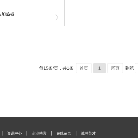
油加热器
每15条/页，共1条
首页
1
尾页
到第
|
|
|
|
资讯中心
企业荣誉
在线留言
诚聘英才