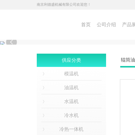
南京利德盛机械有限公司欢迎您！
首页
公司介绍
产品

辊筒
供应分类
模温机
油温机
水温机
冷水机
冷热一体机